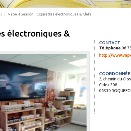
es
Vape 4 Season - Cigarettes électroniques & Clefs
es électroniques &
CONTACT
Téléphone
06 75
http://www.vap
COORDONNÉES
2, chemin du Clos
Cidex 208
06330 ROQUEFOR