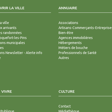
RIR LA VILLE
ANNUAIRE
a ville
Associations
 arrivants
Artisans-Commerçants-Entreprise
es randonnées
Bien-être
Roquefort-les-Pins
Agences immobilières
ions municipales
Hébergements
des
Métiers de bouche
ions Newsletter - Alerte info
Professionnels de Santé
e
Autres
 VIVRE
CULTURE
Contact
 Publique
Médiathèque