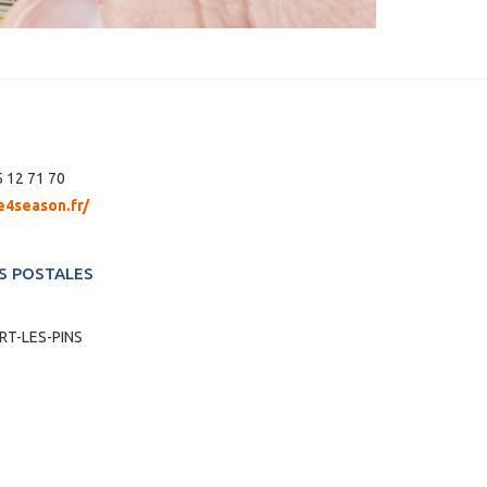
 12 71 70
e4season.fr/
 POSTALES
T-LES-PINS