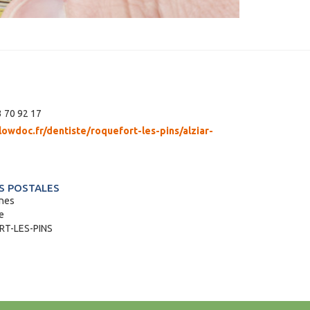
 70 92 17
lowdoc.fr/dentiste/roquefort-les-pins/alziar-
 POSTALES
ênes
e
T-LES-PINS