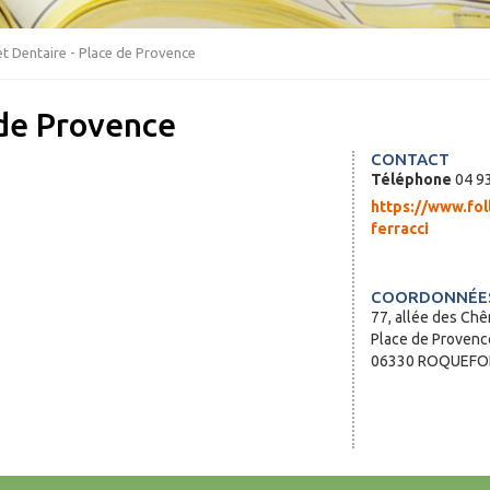
t Dentaire - Place de Provence
 de Provence
CONTACT
Téléphone
04 93
https://www.fol
ferracci
COORDONNÉES
77, allée des Ch
Place de Provenc
06330 ROQUEFOR