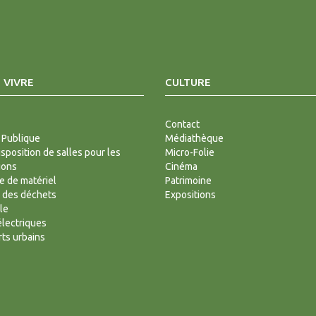
 VIVRE
CULTURE
Contact
 Publique
Médiathèque
isposition de salles pour les
Micro-Folie
ions
Cinéma
 de matériel
Patrimoine
 des déchets
Expositions
le
lectriques
ts urbains