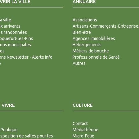
RIR LA VILLE
ANNUAIRE
a ville
Associations
 arrivants
Artisans-Commerçants-Entreprise
es randonnées
Bien-être
Roquefort-les-Pins
Agences immobilières
ions municipales
Hébergements
des
Métiers de bouche
ions Newsletter - Alerte info
Professionnels de Santé
e
Autres
 VIVRE
CULTURE
Contact
 Publique
Médiathèque
isposition de salles pour les
Micro-Folie