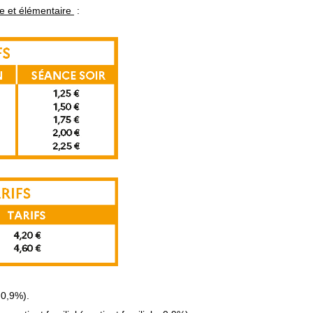
le et élémentaire
:
x 0,9%).