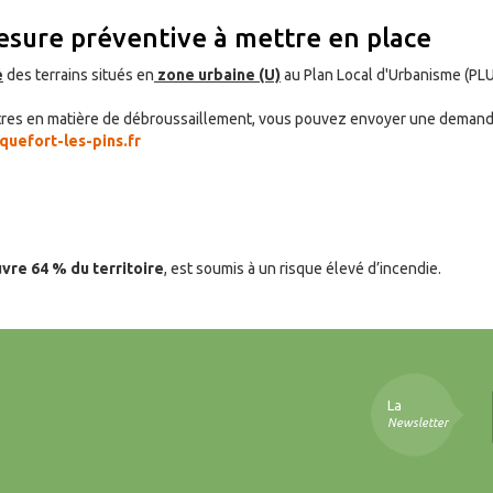
esure préventive à mettre en place
é
des terrains situés en
zone urbaine (U)
au Plan Local d'Urbanisme (PLU
 vôtres en matière de débroussaillement, vous pouvez envoyer une deman
quefort-les-pins.fr
uvre 64 % du territoire
, est soumis à un risque élevé d’incendie.
La
Newsletter