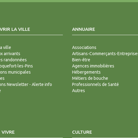
RIR LA VILLE
ANNUAIRE
a ville
Associations
 arrivants
Artisans-Commerçants-Entreprise
es randonnées
Bien-être
Roquefort-les-Pins
Agences immobilières
ions municipales
Hébergements
des
Métiers de bouche
ions Newsletter - Alerte info
Professionnels de Santé
e
Autres
 VIVRE
CULTURE