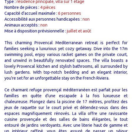
Type :
résidence principale, villa sur 1 étage
Nombre de pièces :
4 pièces
Capacité d'accueil maximale :
6 personnes
Accessibilité aux personnes handicapées :
non
Animaux acceptés :
non
Mise à disposition prévisionnelle :
juillet et août
This charming Provencal Mediterranean retreat is perfect for
families seeking a luxurious yet cozy getaway. Dive into the 17m
swimming pool, enjoy various racket games on the private court,
and unwind in beautifully renovated spaces. The villa boasts a
lovely Provencal kitchen and stylish bathrooms, all surrounded by
lush gardens. With top-notch bedding and an elegant interior,
you're set for an unforgettable stay on the French Riviera.
Ce charmant refuge provençal méditerranéen est parfait pour les
familles en quête d’une escapade à la fois luxueuse et
chaleureuse. Plongez dans la piscine de 17 mètres, profitez des
jeux de raquette sur le court privé et détendez-vous dans des
espaces magnifiquement rénovés. La villa offre une ravissante
cuisine provençale et des salles de bains élégantes, le tout
entouré de jardins verdoyants. Avec une literie haut de gamme et
un intérieur raffiné, vous êtes assuré de passer un séjour