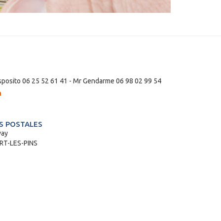
posito 06 25 52 61 41 - Mr Gendarme 06 98 02 99 54
m
 POSTALES
way
T-LES-PINS