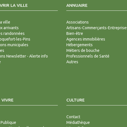
RIR LA VILLE
ANNUAIRE
a ville
Associations
 arrivants
Artisans-Commerçants-Entreprise
es randonnées
Bien-être
Roquefort-les-Pins
Agences immobilières
ions municipales
Hébergements
des
Métiers de bouche
ions Newsletter - Alerte info
Professionnels de Santé
e
Autres
 VIVRE
CULTURE
Contact
 Publique
Médiathèque