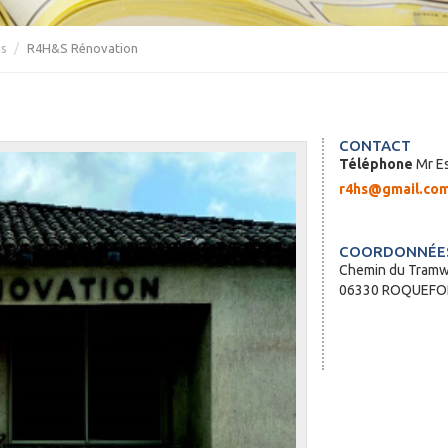
es
R4H&S Rénovation
CONTACT
Téléphone
Mr Es
r4hs@gmail.co
COORDONNÉES
Chemin du Tram
06330 ROQUEFOR