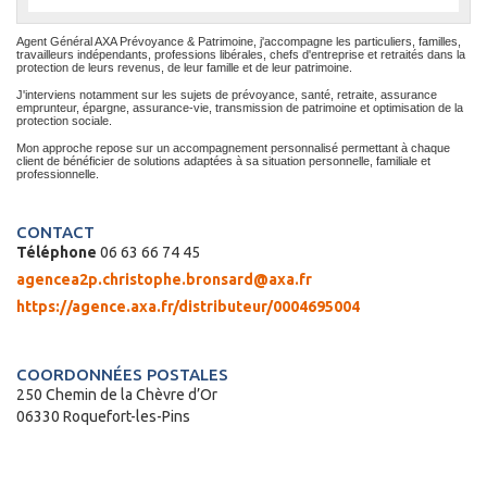
Agent Général AXA Prévoyance & Patrimoine, j'accompagne les particuliers, familles,
travailleurs indépendants, professions libérales, chefs d'entreprise et retraités dans la
protection de leurs revenus, de leur famille et de leur patrimoine.
J'interviens notamment sur les sujets de prévoyance, santé, retraite, assurance
emprunteur, épargne, assurance-vie, transmission de patrimoine et optimisation de la
protection sociale.
Mon approche repose sur un accompagnement personnalisé permettant à chaque
client de bénéficier de solutions adaptées à sa situation personnelle, familiale et
professionnelle.
CONTACT
Téléphone
06 63 66 74 45
agencea2p.christophe.bronsard@axa.fr
https://agence.axa.fr/distributeur/0004695004
COORDONNÉES POSTALES
250 Chemin de la Chèvre d’Or
06330 Roquefort-les-Pins