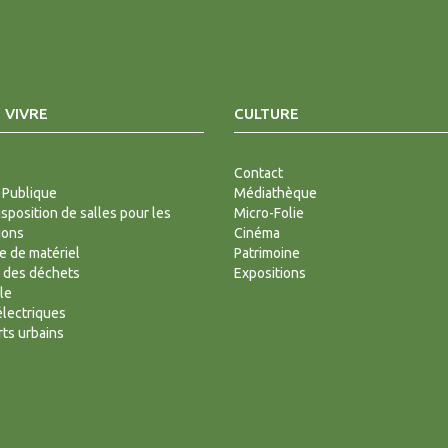
 VIVRE
CULTURE
Contact
 Publique
Médiathèque
isposition de salles pour les
Micro-Folie
ions
Cinéma
 de matériel
Patrimoine
 des déchets
Expositions
le
lectriques
ts urbains