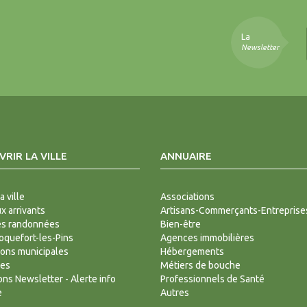
La
Newsletter
RIR LA VILLE
ANNUAIRE
a ville
Associations
 arrivants
Artisans-Commerçants-Entreprise
es randonnées
Bien-être
Roquefort-les-Pins
Agences immobilières
ions municipales
Hébergements
des
Métiers de bouche
ions Newsletter - Alerte info
Professionnels de Santé
e
Autres