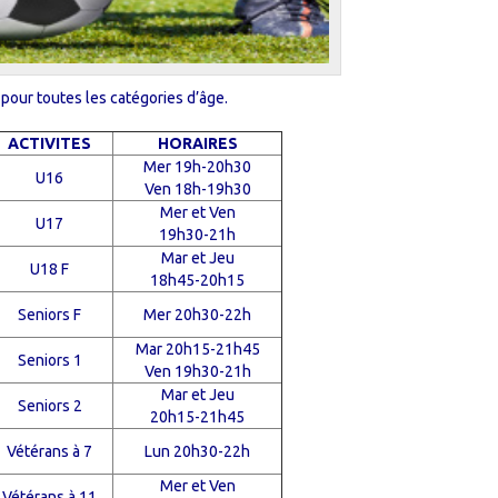
pour toutes les catégories d’âge.
ACTIVITES
HORAIRES
Mer 19h-20h30
U16
Ven 18h-19h30
Mer et Ven
U17
19h30-21h
Mar et Jeu
U18 F
18h45-20h15
Seniors F
Mer 20h30-22h
Mar 20h15-21h45
Seniors 1
Ven 19h30-21h
Mar et Jeu
Seniors 2
20h15-21h45
Vétérans à 7
Lun 20h30-22h
Mer et Ven
Vétérans à 11