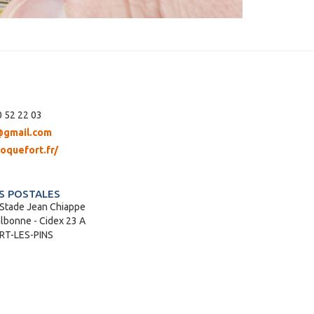
 52 22 03
@gmail.com
oquefort.fr/
 POSTALES
 Stade Jean Chiappe
lbonne - Cidex 23 A
T-LES-PINS