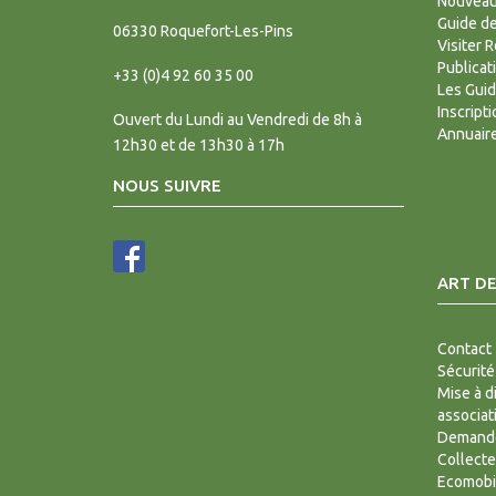
Nouveaux
Guide d
06330
Roquefort-Les-Pins
Visiter 
Publicat
+33 (0)4 92 60 35 00
Les Gui
Inscript
Ouvert du Lundi au Vendredi de 8h à
Annuair
12h30 et de 13h30 à 17h
NOUS SUIVRE
ART DE
Contact
Sécurité
Mise à d
associat
Demande
Collecte
Ecomobi