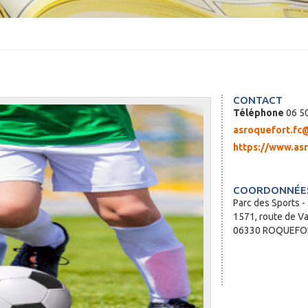
CONTACT
Téléphone
06 50
asroquefort.fc
https://www.asr
COORDONNÉES
Parc des Sports -
1571, route de Va
06330 ROQUEFOR