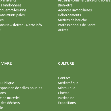
 arrivants
Artisans-Commerçants-Entreprise
es randonnées
Bien-être
Roquefort-les-Pins
Agences immobilières
ions municipales
Hébergements
des
Métiers de bouche
ions Newsletter - Alerte info
Professionnels de Santé
e
Autres
 VIVRE
CULTURE
Contact
 Publique
Médiathèque
isposition de salles pour les
Micro-Folie
ions
Cinéma
 de matériel
Patrimoine
 des déchets
Expositions
le