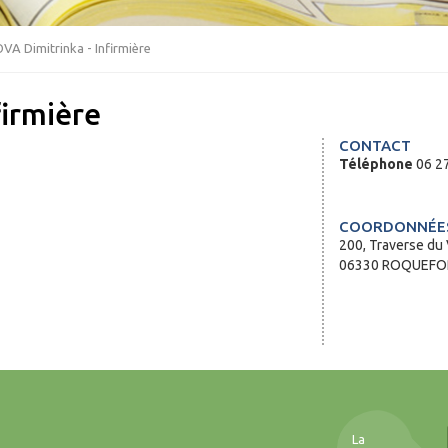
A Dimitrinka - Infirmière
firmière
CONTACT
Téléphone
06 27
COORDONNÉES
200, Traverse du 
06330 ROQUEFOR
La