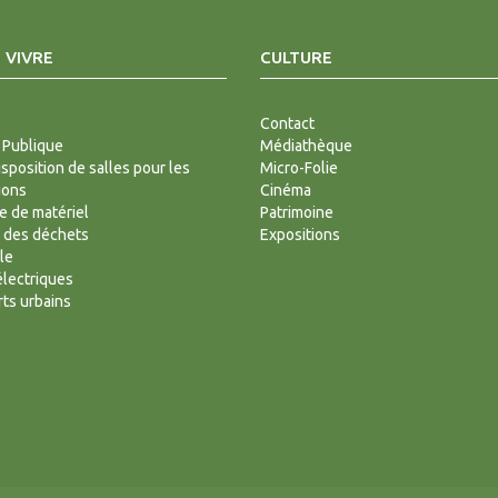
 VIVRE
CULTURE
Contact
 Publique
Médiathèque
isposition de salles pour les
Micro-Folie
ions
Cinéma
 de matériel
Patrimoine
 des déchets
Expositions
le
lectriques
ts urbains