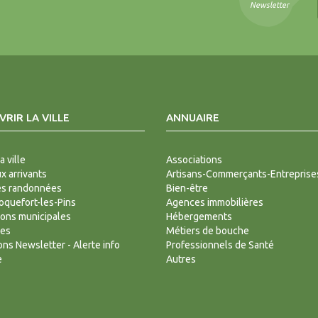
Newsletter
RIR LA VILLE
ANNUAIRE
a ville
Associations
 arrivants
Artisans-Commerçants-Entreprise
es randonnées
Bien-être
Roquefort-les-Pins
Agences immobilières
ions municipales
Hébergements
des
Métiers de bouche
ions Newsletter - Alerte info
Professionnels de Santé
e
Autres