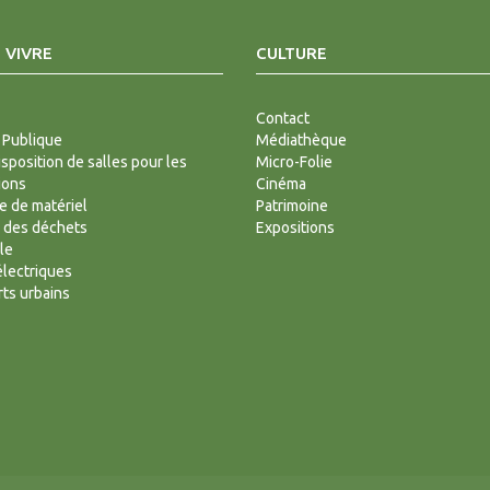
 VIVRE
CULTURE
Contact
 Publique
Médiathèque
isposition de salles pour les
Micro-Folie
ions
Cinéma
 de matériel
Patrimoine
 des déchets
Expositions
le
lectriques
ts urbains