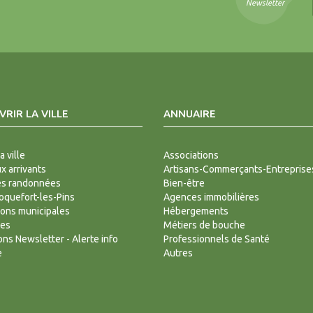
Newsletter
RIR LA VILLE
ANNUAIRE
a ville
Associations
 arrivants
Artisans-Commerçants-Entreprise
es randonnées
Bien-être
Roquefort-les-Pins
Agences immobilières
ions municipales
Hébergements
des
Métiers de bouche
ions Newsletter - Alerte info
Professionnels de Santé
e
Autres