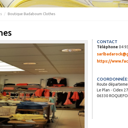
es
Boutique Badaboum Clothes
hes
CONTACT
Téléphone
04 93
sarlbadarock@g
https://www.f
COORDONNÉES
Route départeme
Le Plan - Cidex 2
06330 ROQUEFOR