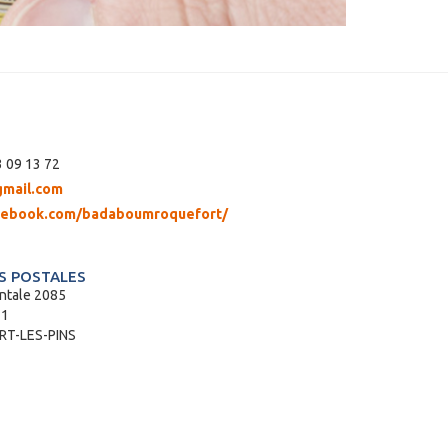
 09 13 72
mail.com
acebook.com/badaboumroquefort/
 POSTALES
ntale 2085
71
T-LES-PINS